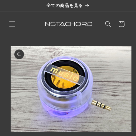
コンテ
全ての商品を見る
ンツに
進む
カ
ー
ト
商品情
報にス
キップ
モ