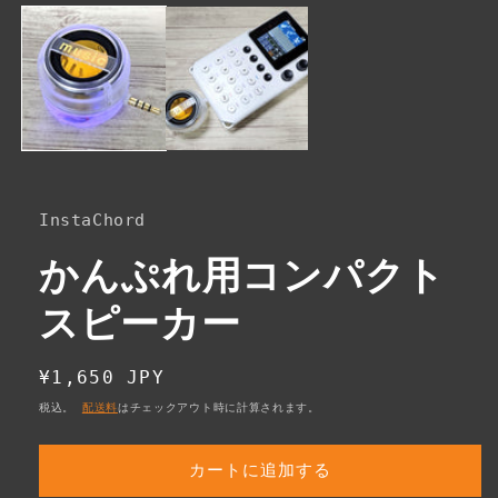
ー
ダ
ル
で
メ
デ
ィ
ア
(1)
を
開
InstaChord
く
かんぷれ用コンパクト
スピーカー
通
¥1,650 JPY
常
税込。
配送料
はチェックアウト時に計算されます。
価
格
カートに追加する